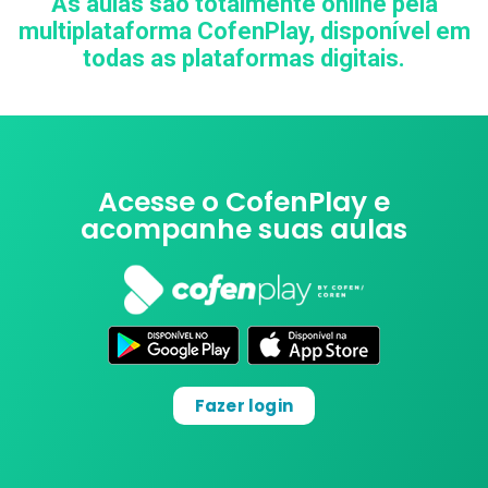
As aulas são totalmente online pela
multiplataforma CofenPlay, disponível em
todas as plataformas digitais.
Acesse o CofenPlay e
acompanhe suas aulas
Fazer login