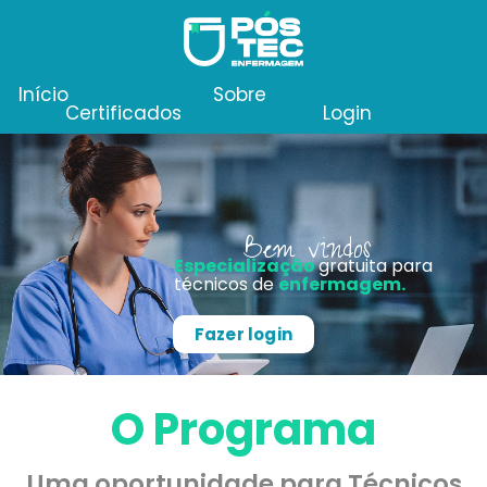
Início
Sobre
Certificados
Login
Bem vindos
Especialização
gratuita para
técnicos de
enfermagem.
Fazer login
O Programa
Uma oportunidade para Técnicos